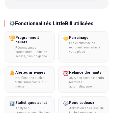
Fonctionnalités LittleBill utilisées
Programme à
Parrainage
paliers
Les clients fidèles
recrutent leurs amis à
Récompenses
votre place
croissantes — plus on
achète, plus on gagne
Alertes arrivages
Relance dormants
Notifications push =
35 % des clients inactifs
trafic immédiat le jour
réactivés
même
automatiquement
Statistiques achat
Roue cadeaux
Analyse du
Animation en caisse qui
comportement client en
incite à repasser la