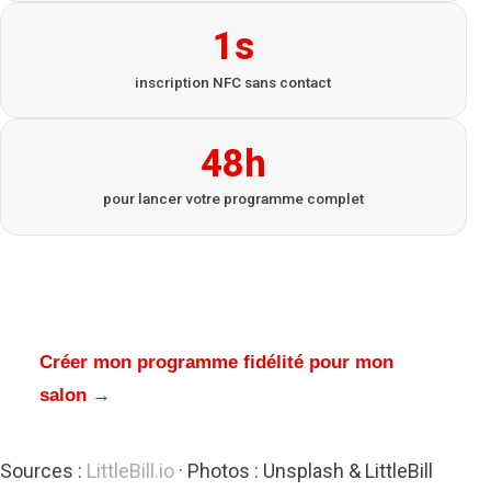
1s
inscription NFC sans contact
48h
pour lancer votre programme complet
Simple à configurer, efficace dès la première
semaine. Vos clients reviennent — automatiquement.
Créer mon programme fidélité pour mon
salon →
Sources :
LittleBill.io
· Photos : Unsplash & LittleBill