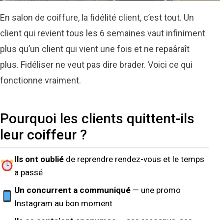
En salon de coiffure, la fidélité client, c’est tout. Un
COIFFURE · FIDÉLITÉ · NFC
client qui revient tous les 6 semaines vaut infiniment
plus qu’un client qui vient une fois et ne repaâraît
Comment fidéliser vos clients en salon de
plus. Fidéliser ne veut pas dire brader. Voici ce qui
coiffure (sans offrir des réductions tout le
fonctionne vraiment.
temps)
Par l’équipe LittleBill · 6 min de lecture
Pourquoi les clients quittent-ils
leur coiffeur ?
Ils ont oublié
de reprendre rendez-vous et le temps
a passé
Un concurrent a communiqué
— une promo
Instagram au bon moment