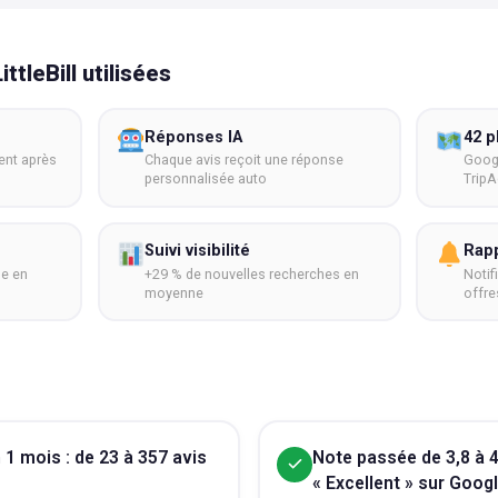
ttleBill utilisées
Réponses IA
42 p
ent après
Chaque avis reçoit une réponse
Goog
personnalisée auto
TripA
Suivi visibilité
Rap
de en
+29 % de nouvelles recherches en
Notif
moyenne
offre
1 mois : de 23 à 357 avis
Note passée de 3,8 à 4
« Excellent » sur Goog