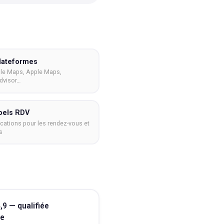
lateformes
le Maps, Apple Maps,
dvisor…
pels RDV
ications pour les rendez-vous et
s
,9 — qualifiée
le