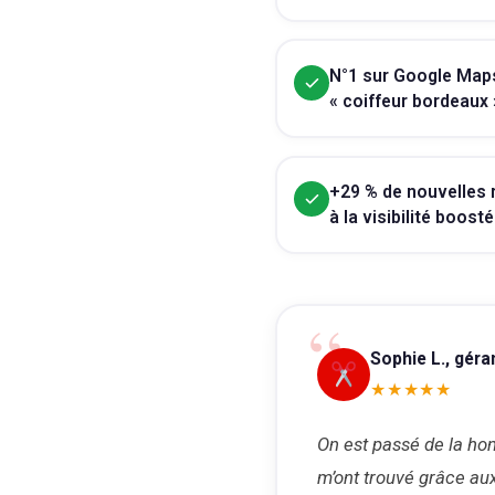
N°1 sur Google Maps
« coiffeur bordeaux 
+29 % de nouvelles
à la visibilité boost
“
Sophie L., géra
★★★★★
On est passé de la hon
m’ont trouvé grâce aux